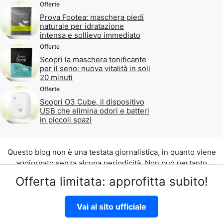
Offerte
Prova Footea: maschera piedi
naturale per idratazione
intensa e sollievo immediato
Offerte
Scopri la maschera tonificante
per il seno: nuova vitalità in soli
20 minuti
Offerte
Scopri O3 Cube, il dispositivo
USB che elimina odori e batteri
in piccoli spazi
Questo blog non è una testata giornalistica, in quanto viene
aggiornato senza alcuna periodicità. Non può pertanto
considerarsi un prodotto editoriale ai sensi della legge n. 62
Offerta limitata: approfitta subito!
del 07.03.2001.
©2026 di Aliados Srl C.da Piana Romana snc, 90010 Lascari
Vai al sito ufficiale
(PA) P.IVA 07262700821
Disclaimer
|
Privacy Policy